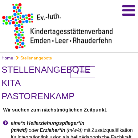
Home
Stellenangebote
STELLENANGEBOTE
teilen
KITA
PASTORENKAMP
Wir suchen zum nächstmöglichen Zeitpunkt:
eine*n Heilerziehungspfleger*in
(m/w/d)
oder
Erzieher*in
(m/w/d)
mit Zusatzqualifikation
für Integration/Inklusion als heilpädagogische Fachkraft