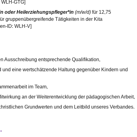
D: WLH-GTG]
in oder Heilerziehungspfleger*in
(m/w/d)
für 12,75
r gruppenübergreifende Tätigkeiten in der Kita
llen-ID: WLH-V]
en Ausschreibung entsprechende Qualifikation,
 und eine wertschätzende Haltung gegenüber Kindern und
ammenarbeit im Team,
Mitwirkung an der Weiterentwicklung der pädagogischen Arbeit,
t christlichen Grundwerten und dem Leitbild unseres Verbandes.
.